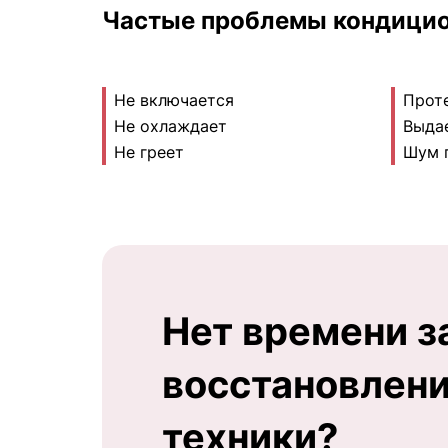
Частые проблемы кондицио
Не включается
Прот
Не охлаждает
Выда
Не греет
Шум 
Нет времени з
восстановлен
техники?