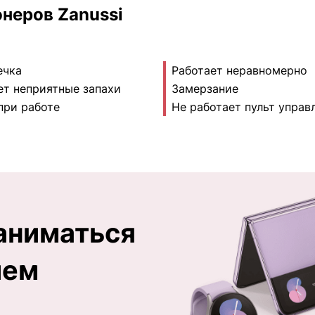
неров Zanussi
ечка
Работает неравномерно
ет неприятные запахи
Замерзание
при работе
Не работает пульт управ
аниматься
ием