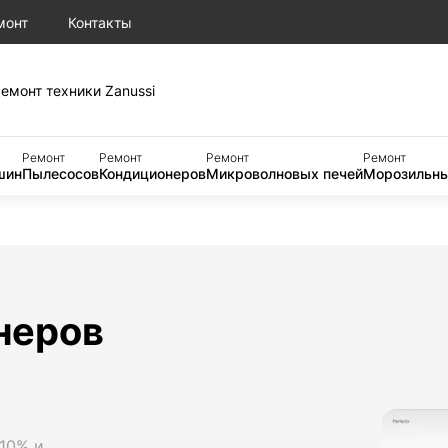
монт
Контакты
емонт техники Zanussi
Ремонт
Ремонт
Ремонт
Ремонт
шин
Пылесосов
Кондиционеров
Микроволновых печей
Морозильны
неров
 10% и